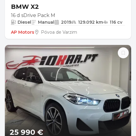
BMW X2
16 d sDrive Pack M
Diesel
Manual
2019
129.092 km
116 cv
AP Motors
Póvoa de Varzim
25 990 €