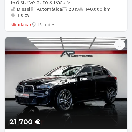
16 d sDrive Auto X Pack M
Diesel
Automática
2019
140.000 km
116 cv
Nicolacar
Paredes
21 700 €