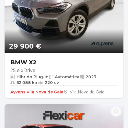
29 900 €
BMW X2
25 e xDrive
Híbrido Plug-in
Automática
2023
52.088 km
220 cv
Ayvens Vila Nova de Gaia
Vila Nova de Gaia