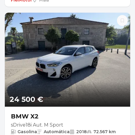
FielMotor
Maia
24 500 €
BMW X2
sDrive18i Aut. M Sport
Gasolina
Automática
2018
72.567 km