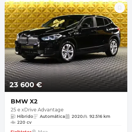
23 600 €
BMW X2
25 e xDrive Advantage
Híbrido
Automática
2020
92.516 km
220 cv