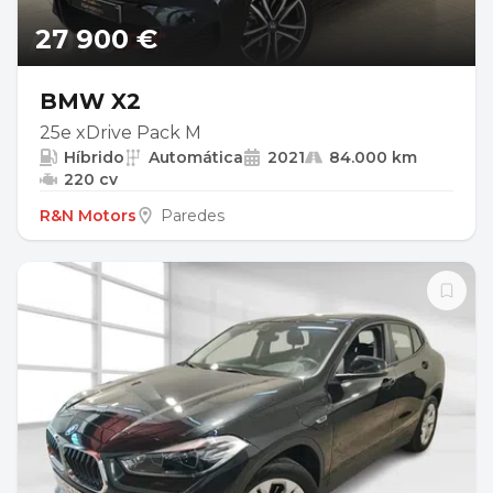
27 900 €
BMW X2
25e xDrive Pack M
Híbrido
Automática
2021
84.000 km
220 cv
R&N Motors
Paredes