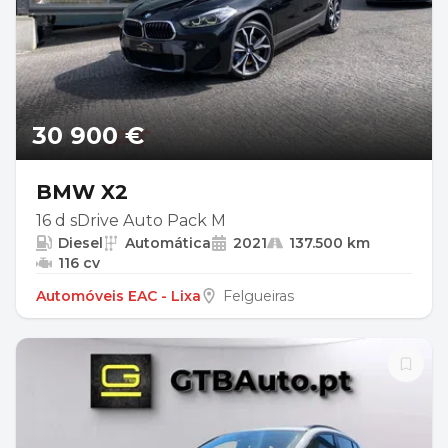
30 900 €
BMW X2
16 d sDrive Auto Pack M
Diesel
Automática
2021
137.500 km
116 cv
Automóveis EAC - Lixa
Felgueiras