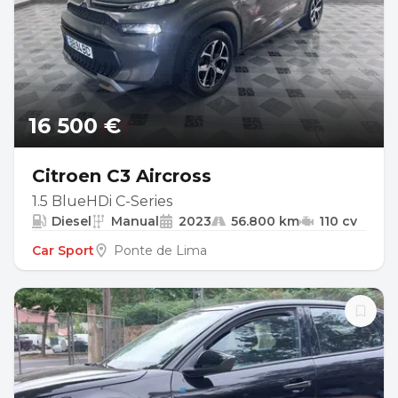
16 500 €
Citroen C3 Aircross
1.5 BlueHDi C-Series
Diesel
Manual
2023
56.800 km
110 cv
Car Sport
Ponte de Lima