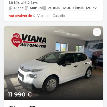
1.6 BlueHDi Live
Diesel
Manual
2016
82.000 km
120 cv
AutoValverde
Viana do Castelo
11 990 €