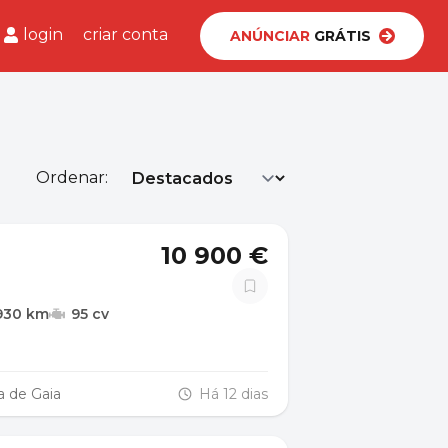
login
criar conta
ANÚNCIAR
GRÁTIS
Ordenar:
10 900 €
930 km
95 cv
a de Gaia
Há 12 dias