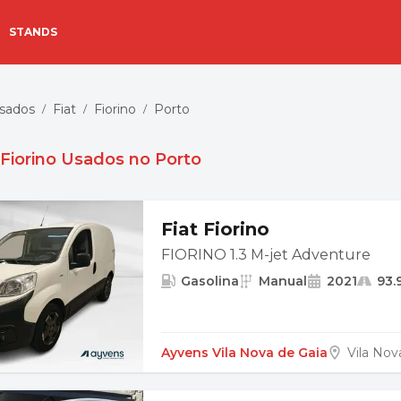
STANDS
Usados
Fiat
Fiorino
Porto
/
/
/
 Fiorino Usados no Porto
Fiat Fiorino
FIORINO 1.3 M-jet Adventure
Gasolina
Manual
2021
93.
Ayvens Vila Nova de Gaia
Vila Nov