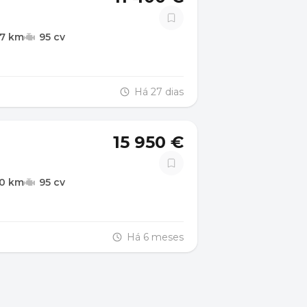
37 km
95 cv
Há 27 dias
15 950 €
00 km
95 cv
Há 6 meses