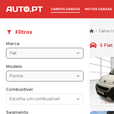
CARROS USADOS
MOTAS USADAS
Carros 
Filtros
/
Marca
5
Fiat
Fiat
Modelo
Fiorino
Combustível
Segmento