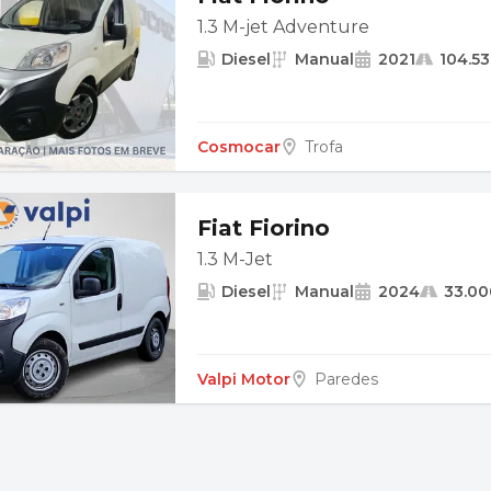
1.3 M-jet Adventure
Diesel
Manual
2021
104.5
Cosmocar
Trofa
Fiat Fiorino
1.3 M-Jet
Diesel
Manual
2024
33.0
Valpi Motor
Paredes