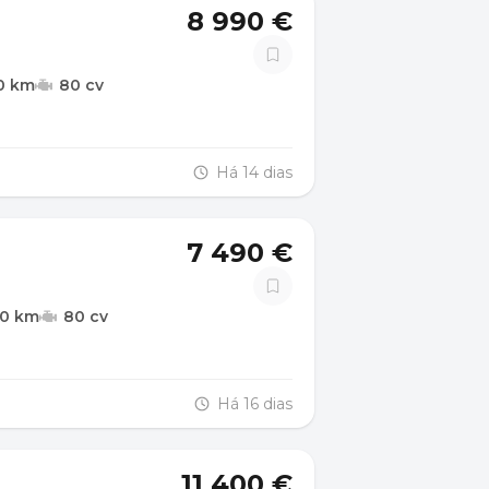
8 990 €
0 km
80 cv
Há 14 dias
7 490 €
00 km
80 cv
Há 16 dias
11 400 €