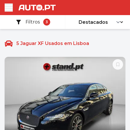
Filtros
3
5
Jaguar XF Usados em Lisboa