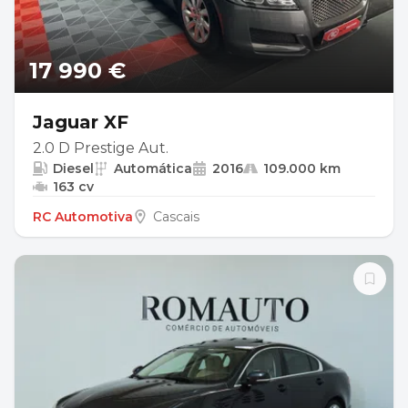
17 990 €
Jaguar XF
2.0 D Prestige Aut.
Diesel
Automática
2016
109.000 km
163 cv
RC Automotiva
Cascais