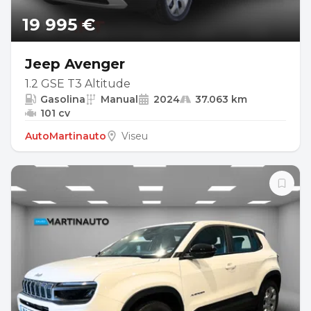
19 995 €
Jeep Avenger
1.2 GSE T3 Altitude
Gasolina
Manual
2024
37.063 km
101 cv
AutoMartinauto
Viseu