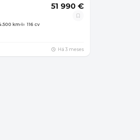
51 990 €
4.500 km
116 cv
Há 3 meses