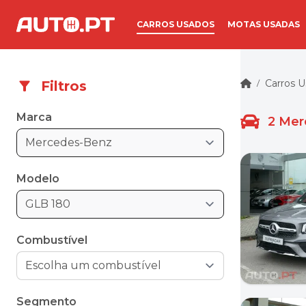
CARROS USADOS
MOTAS USADAS
Carros 
Filtros
/
Marca
2
Mer
Mercedes-Benz
Modelo
GLB 180
Combustível
Segmento