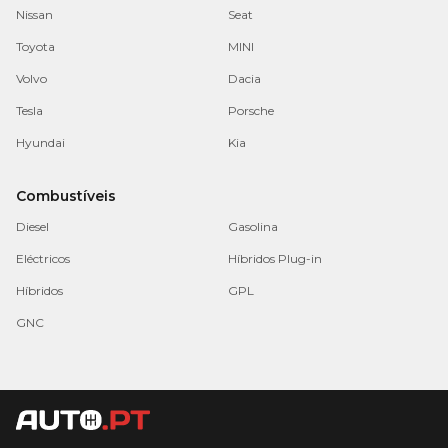
Nissan
Seat
Toyota
MINI
Volvo
Dacia
Tesla
Porsche
Hyundai
Kia
Combustíveis
Diesel
Gasolina
Eléctricos
Híbridos Plug-in
Híbridos
GPL
GNC