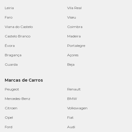
Leiria
Vila Real
Faro
Viseu
Viana do Castelo
Coimbra
Castelo Branco
Madeira
Évora
Portalegre
Bragança
Açores
Guarda
Beja
Marcas de Carros
Peugeot
Renault
Mercedes-Benz
BMW
Citroen
Volkswagen
Opel
Fiat
Ford
Audi