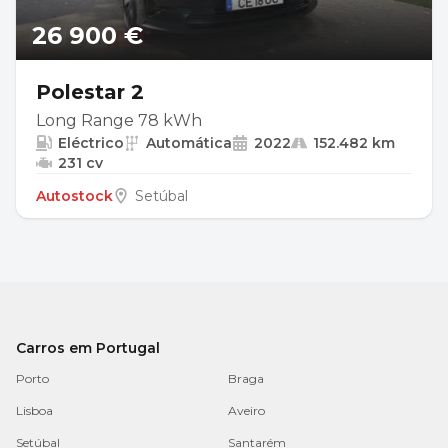
26 900 €
Polestar 2
Long Range 78 kWh
Eléctrico
Automática
2022
152.482 km
231 cv
Autostock
Setúbal
Carros em Portugal
Porto
Braga
Lisboa
Aveiro
Setúbal
Santarém