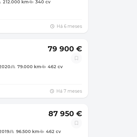
212.000 km
340 cv
Há 6 meses
79 900 €
2020
79.000 km
462 cv
Há 7 meses
87 950 €
2019
96.500 km
462 cv