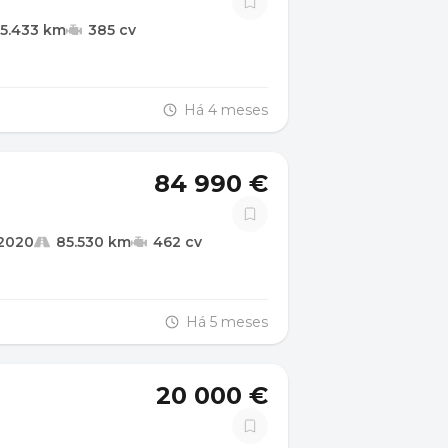
55.433 km
385 cv
Há 4 meses
84 990 €
2020
85.530 km
462 cv
Há 5 meses
20 000 €