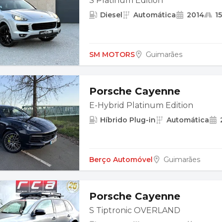
S Platinum Edition
Diesel
Automática
2014
1
SM MOTORS
Guimarães
Porsche Cayenne
E-Hybrid Platinum Edition
Híbrido Plug-in
Automática
Berço Automóvel
Guimarães
Porsche Cayenne
S Tiptronic OVERLAND