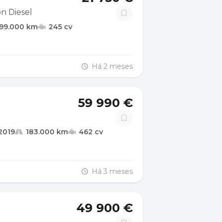
n Diesel
99.000 km
245 cv
Há 2 meses
59 990 €
2019
183.000 km
462 cv
Há 3 meses
49 900 €