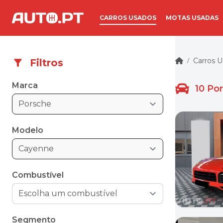
CARROS USADOS
MOTAS USADAS
Carros 
Filtros
/
Marca
10
Po
Porsche
Modelo
Cayenne
Combustível
Segmento