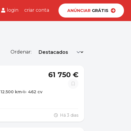
login
criar conta
ANÚNCIAR
GRÁTIS
Ordenar:
61 750 €
112.500 km
462 cv
Há 3 dias