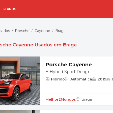
STANDS
Usados
Porsche
Cayenne
Braga
/
/
/
rsche Cayenne Usados em Braga
Porsche Cayenne
E-Hybrid Sport Design
Híbrido
Automática
2019
Melhor2Mundos
Braga