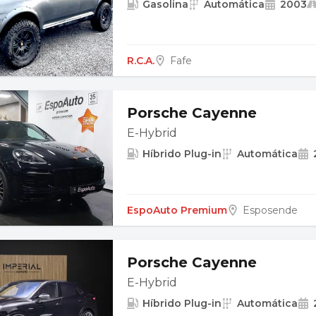
Gasolina
Automática
2003
R.C.A.
Fafe
Porsche Cayenne
E-Hybrid
Híbrido Plug-in
Automática
EspoAuto Premium
Esposende
Porsche Cayenne
E-Hybrid
Híbrido Plug-in
Automática