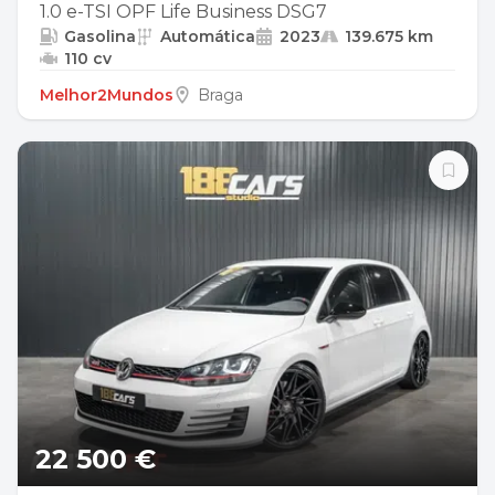
1.0 e-TSI OPF Life Business DSG7
Gasolina
Automática
2023
139.675 km
110 cv
Melhor2Mundos
Braga
22 500 €