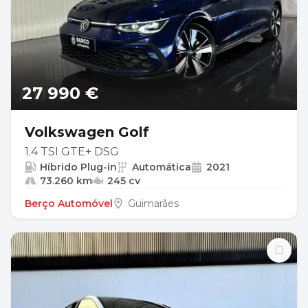
27 990 €
Volkswagen Golf
1.4 TSI GTE+ DSG
Híbrido Plug-in
Automática
2021
73.260 km
245 cv
Berço Automóvel
Guimarães