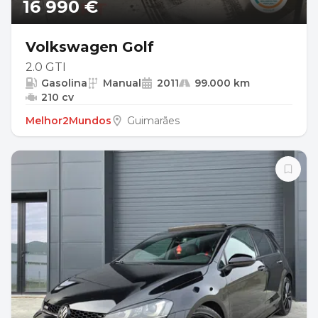
16 990 €
Volkswagen Golf
2.0 GTI
Gasolina
Manual
2011
99.000 km
210 cv
Melhor2Mundos
Guimarães