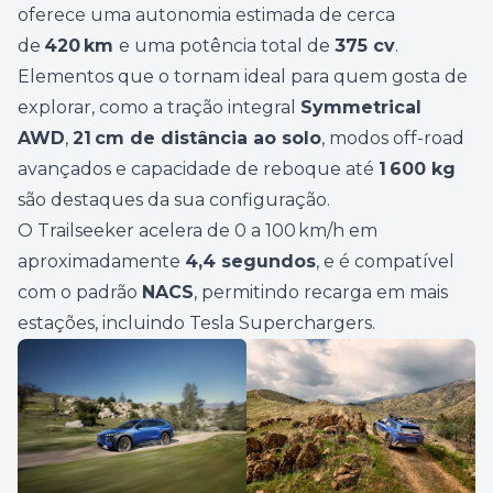
oferece uma autonomia estimada de cerca
de
420 km
e uma potência total de
375 cv
.
Elementos que o tornam ideal para quem gosta de
explorar, como a tração integral
Symmetrical
AWD
,
21 cm de distância ao solo
, modos off-road
avançados e capacidade de reboque até
1 600 kg
são destaques da sua configuração.
O Trailseeker acelera de 0 a 100 km/h em
aproximadamente
4,4 segundos
, e é compatível
com o padrão
NACS
, permitindo recarga em mais
estações, incluindo Tesla Superchargers.