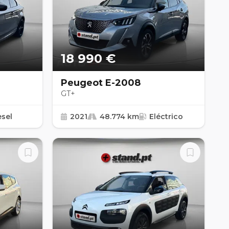
18 990 €
Peugeot E-2008
GT+
esel
2021
48.774 km
Eléctrico