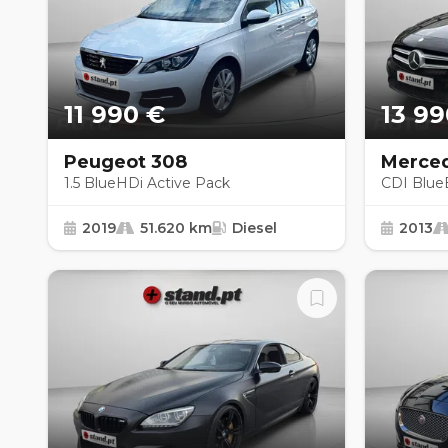
11 990 €
13 99
Peugeot 308
Merced
1.5 BlueHDi Active Pack
CDI BlueE
2019
51.620 km
Diesel
2013