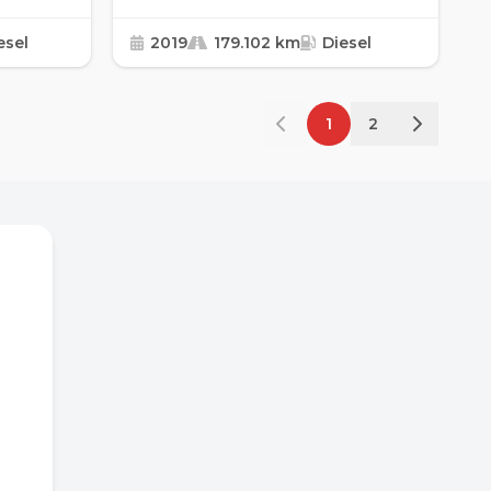
esel
2019
179.102 km
Diesel
1
2