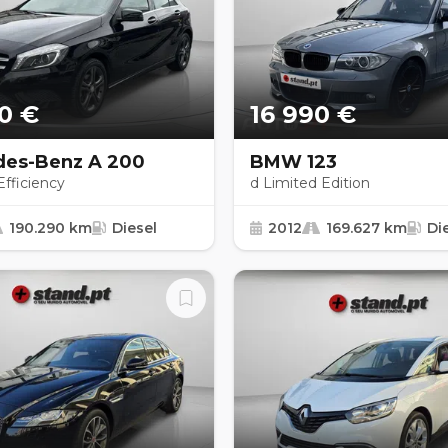
0 €
16 990 €
es-Benz A 200
BMW 123
fficiency
d Limited Edition
190.290 km
Diesel
2012
169.627 km
Di