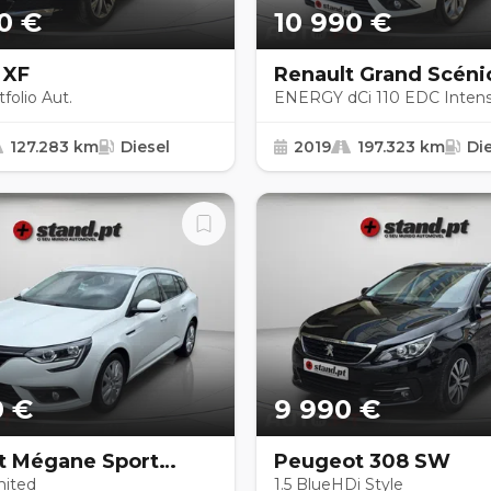
0 €
10 990 €
 XF
Renault Grand Scéni
folio Aut.
ENERGY dCi 110 EDC Inten
127.283 km
Diesel
2019
197.323 km
Di
0 €
9 990 €
t Mégane Sport
Peugeot 308 SW
mited
1.5 BlueHDi Style