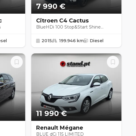
7 990 €
c
Citroen C4 Cactus
s
BlueHDi 100 Stop&Start Shine
Edition
esel
2015
199.946 km
Diesel
11 990 €
Renault Mégane
BLUE dCi 115 LIMITED