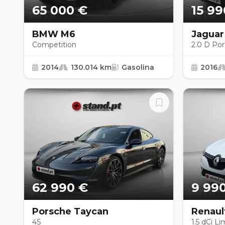
65 000 €
15 99
BMW M6
Jaguar
Competition
2.0 D Port
2014
130.014 km
Gasolina
2016
62 990 €
9 99
Porsche Taycan
Renaul
Tourer
4S
1.5 dCi Li