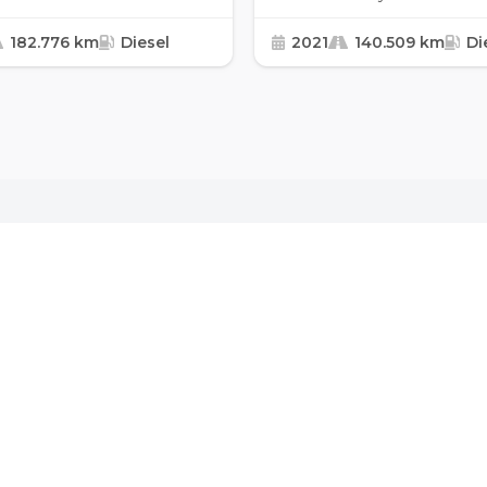
182.776 km
Diesel
2021
140.509 km
Di