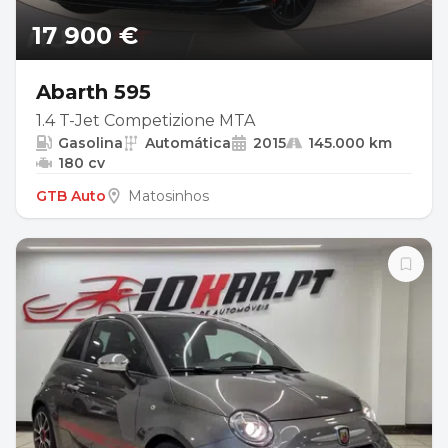
17 900 €
Abarth 595
1.4 T-Jet Competizione MTA
Gasolina
Automática
2015
145.000 km
180 cv
GTB Auto
Matosinhos