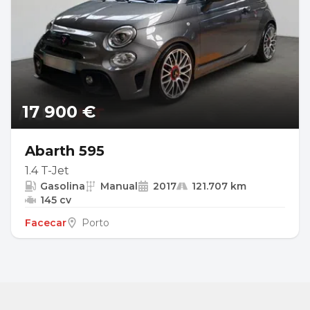
17 900 €
Abarth 595
1.4 T-Jet
Gasolina
Manual
2017
121.707 km
145 cv
Facecar
Porto