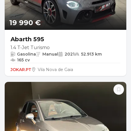
19 990 €
Abarth 595
1.4 T-Jet Turismo
Gasolina
Manual
2021
52.913 km
165 cv
JOKAR.PT
Vila Nova de Gaia