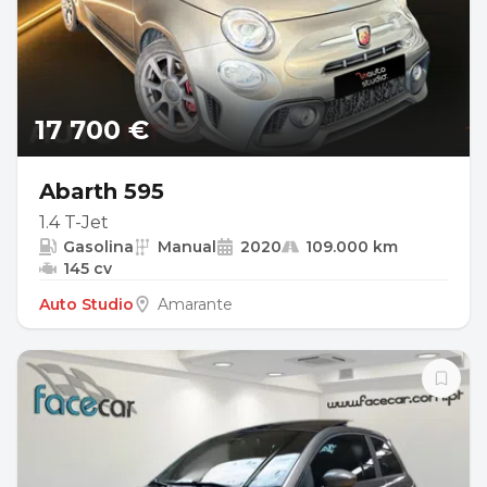
17 700 €
Abarth 595
1.4 T-Jet
Gasolina
Manual
2020
109.000 km
145 cv
Auto Studio
Amarante