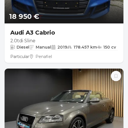
18 950 €
Audi A3 Cabrio
2.0tdi Sline
Diesel
Manual
2019
178.457 km
150 cv
Particular
Penafiel