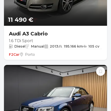
11 490 €
Audi A3 Cabrio
1.6 TDi Sport
Diesel
Manual
2013
195.166 km
105 cv
F2Car
Porto