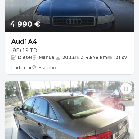
4 990 €
Audi A4
(8E) 1.9 TDI
Diesel
Manual
2003
314.878 km
131 cv
Particular
Espinho