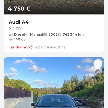
4 750 €
Audi A4
2.0 TDI
Diesel
Manual
2005
343.344 km
140 cv
luis florindo
Albergaria-a-Velha