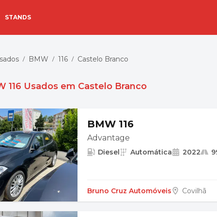
STANDS
Usados
BMW
116
Castelo Branco
/
/
/
 116 Usados em Castelo Branco
BMW 116
Advantage
Diesel
Automática
2022
9
Bruno Cruz Automóveis
Covilhã