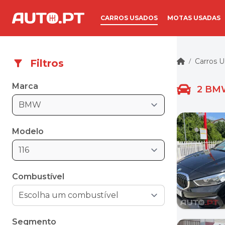
CARROS USADOS
MOTAS USADAS
Carros 
Filtros
/
Marca
2
BMW
BMW
Modelo
116
Combustível
Segmento