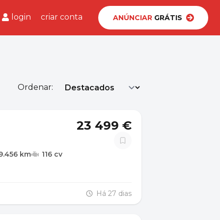
login
criar conta
ANÚNCIAR
GRÁTIS
Ordenar:
23 499 €
9.456 km
116 cv
Há 27 dias