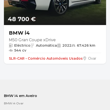
48 700 €
BMW i4
M50 Gran Coupe xDrive
Eléctrico
Automática
2022
67.426 km
544 cv
SLR-CAR • Comércio Automóveis Usados
Ovar
BMW i4 em Aveiro
BMW i4 Ovar