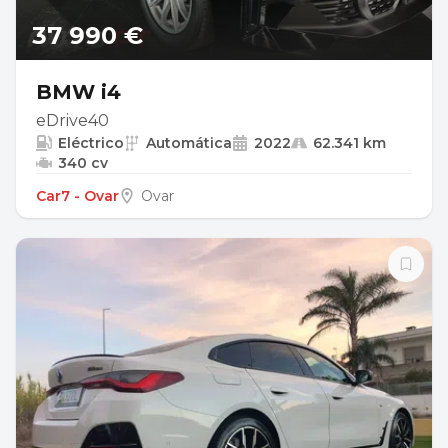
37 990 €
BMW i4
eDrive40
Eléctrico
Automática
2022
62.341 km
340 cv
Car7 - Ovar
Ovar