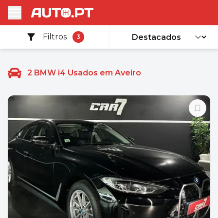
Filtros
3
2
BMW i4 Usados em Aveiro