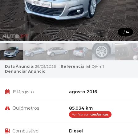
1 / 14
Data Anúncio:
29/05/2026
Referência:
iehQjHm1
Denunciar Anúncio
1º Registo
agosto 2016
Quilómetros
85.034 km
Verificar com
Combustível
Diesel