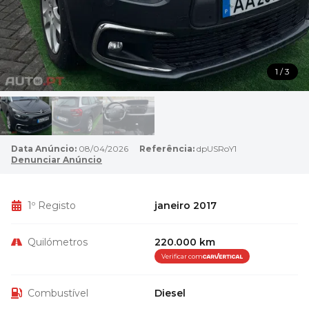
1 / 3
Data Anúncio:
08/04/2026
Referência:
dpUSRoY1
Denunciar Anúncio
1º Registo
janeiro 2017
Quilómetros
220.000 km
Verificar com
Combustível
Diesel