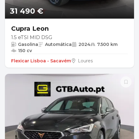
31 490 €
Cupra Leon
1.5 eTSI MID DSG
Gasolina
Automática
2024
7.500 km
150 cv
Flexicar Lisboa - Sacavém
Loures