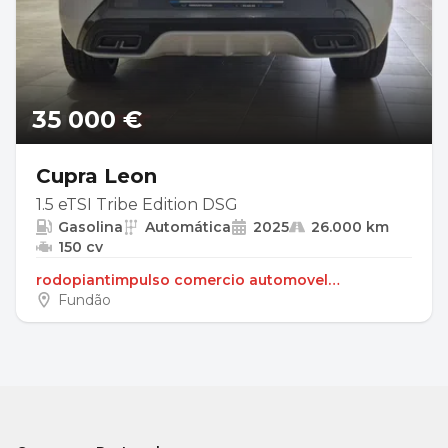
35 000 €
Cupra Leon
1.5 eTSI Tribe Edition DSG
Gasolina
Automática
2025
26.000 km
150 cv
rodopiantimpulso comercio automovel
unipessoal lda
Fundão