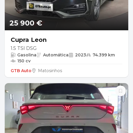
25 900 €
Cupra Leon
1.5 TSI DSG
Gasolina
Automática
2023
74.399 km
150 cv
GTB Auto
Matosinhos