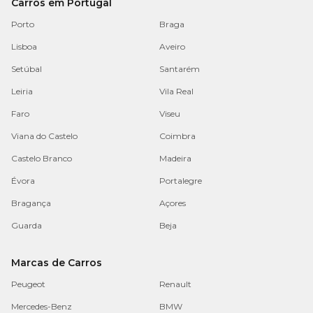
Carros em Portugal
Porto
Braga
Lisboa
Aveiro
Setúbal
Santarém
Leiria
Vila Real
Faro
Viseu
Viana do Castelo
Coimbra
Castelo Branco
Madeira
Évora
Portalegre
Bragança
Açores
Guarda
Beja
Marcas de Carros
Peugeot
Renault
Mercedes-Benz
BMW