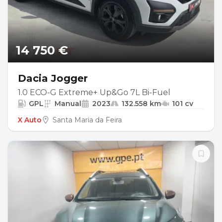
14 750 €
Dacia Jogger
1.0 ECO-G Extreme+ Up&Go 7L Bi-Fuel
GPL
Manual
2023
132.558 km
101 cv
X Auto
Santa Maria da Feira