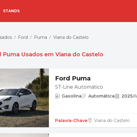
STANDS
Usados
Ford
Puma
Viana do Castelo
/
/
/
d Puma Usados em Viana do Castelo
Ford Puma
ST-Line Automático
Gasolina
Automática
2025
Palavra-Chave
Viana do Castelo