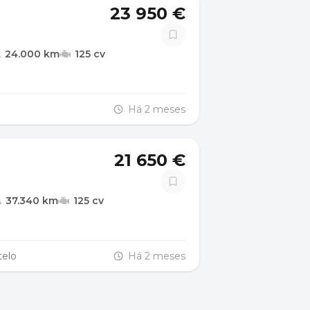
23 950 €
24.000 km
125 cv
Há 2 meses
21 650 €
37.340 km
125 cv
telo
Há 2 meses