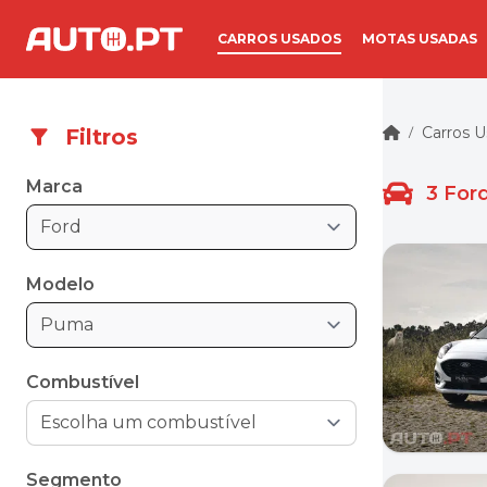
CARROS USADOS
MOTAS USADAS
Carros 
Filtros
/
Marca
3
For
Ford
Modelo
Puma
Combustível
Segmento