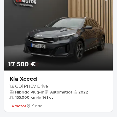
17 500 €
Kia Xceed
1.6 GDi PHEV Drive
Híbrido Plug-in
Automática
2022
155.000 km
141 cv
LRmotor
Sintra