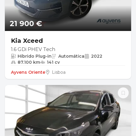
21 900 €
Kia Xceed
1.6 GDi PHEV Tech
Híbrido Plug-in
Automática
2022
87.100 km
141 cv
Ayvens Oriente
Lisboa