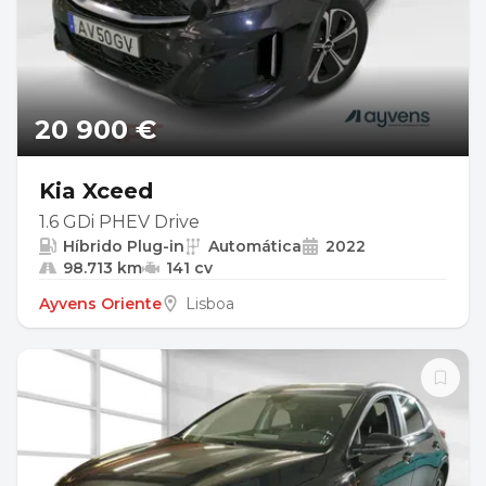
20 900 €
Kia Xceed
1.6 GDi PHEV Drive
Híbrido Plug-in
Automática
2022
98.713 km
141 cv
Ayvens Oriente
Lisboa