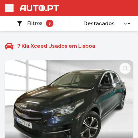
Filtros
3
7
Kia Xceed Usados em Lisboa