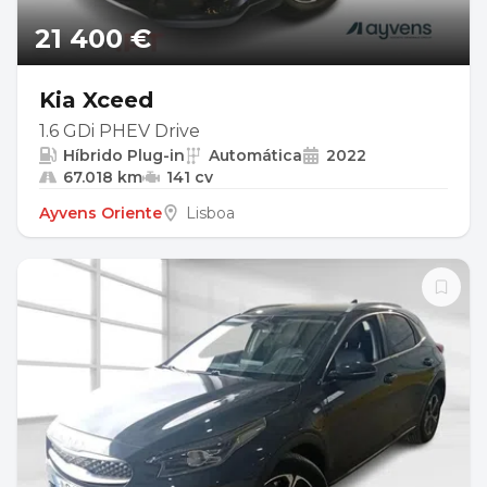
21 400 €
Kia Xceed
1.6 GDi PHEV Drive
Híbrido Plug-in
Automática
2022
67.018 km
141 cv
Ayvens Oriente
Lisboa