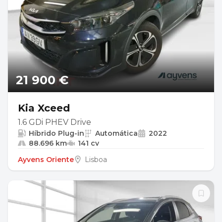
21 900 €
Kia Xceed
1.6 GDi PHEV Drive
Híbrido Plug-in
Automática
2022
88.696 km
141 cv
Ayvens Oriente
Lisboa