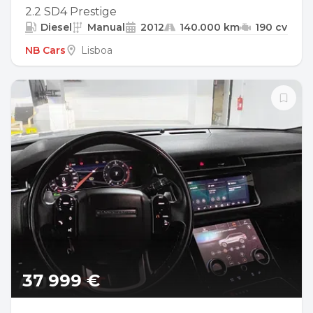
2.2 SD4 Prestige
Diesel
Manual
2012
140.000 km
190 cv
NB Cars
Lisboa
37 999 €