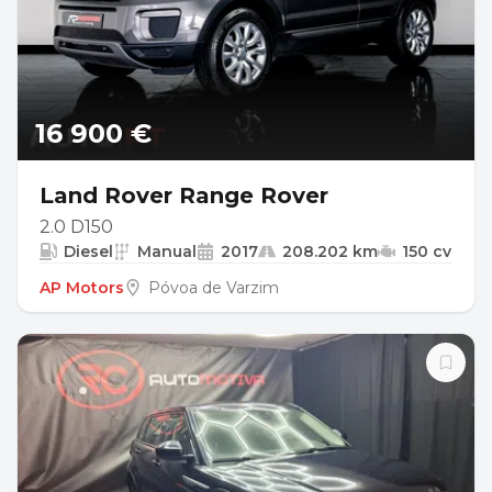
16 900 €
Land Rover Range Rover
2.0 D150
Diesel
Manual
2017
208.202 km
150 cv
AP Motors
Póvoa de Varzim