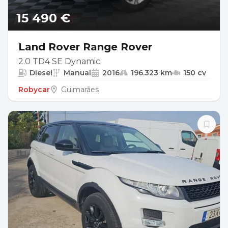
15 490 €
Land Rover Range Rover
2.0 TD4 SE Dynamic
Diesel
Manual
2016
196.323 km
150 cv
Robycar
Guimarães