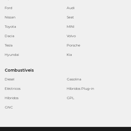
Ford
Audi
Nissan
Seat
Toyota
MINI
Dacia
Volvo
Tesla
Porsche
Hyundai
Kia
Combustíveis
Diesel
Gasolina
Eléctricos
Híbridos Plug-in
Híbridos
GPL
GNC