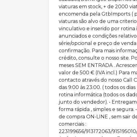
viaturas em stock, + de 2000 vi
encomenda pela GtbImports ( pe
viaturas são alvo de uma criterio
vinculativo e inserido por rotina
anunciados e condições relativ
série/opcional e preço de vend
confirmação. Para mais informa
crédito, consulte o nosso site. P
meses SEM ENTRADA . Acrescem 
valor de 500 € (IVA incl.) Para 
contacto através do nosso Call 
das 9:00 às 23:00. ( todos os dia
rotina informática (todos os da
junto do vendedor). • Entregam
forma rápida , simples e segura.
de compra ON-LINE , sem sair de 
comerciais :
223199656/913172063/915195010