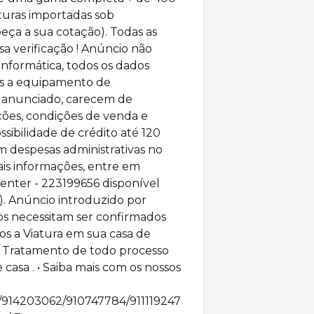
aturas importadas sob
ça a sua cotação). Todas as
sa verificação ! Anúncio não
 informática, todos os dados
os a equipamento de
a anunciado, carecem de
ções, condições de venda e
ossibilidade de crédito até 120
despesas administrativas no
mais informações, entre em
Center - 223199656 disponível
s ). Anúncio introduzido por
dos necessitam ser confirmados
os a Viatura em sua casa de
 • ⁠Tratamento de todo processo
casa . • Saiba mais com os nossos
/914203062/910747784/911119247