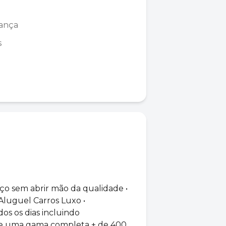
rança
s
o sem abrir mão da qualidade •
⁠Aluguel Carros Luxo •
dos os dias incluindo
e uma gama completa + de 400