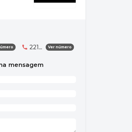
221...
número
Ver número
uma mensagem