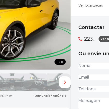
Ver localização
Contactar
223...
Ver 
Ou envie 
1 / 11
ADZrHct
Denunciar Anúncio