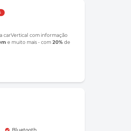
%
a carVertical com informação
gem
e muito mais - com
20%
de
Bluetooth