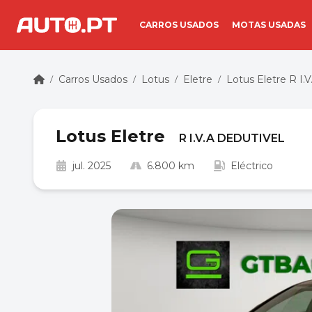
CARROS USADOS
MOTAS USADAS
Carros Usados
Lotus
Eletre
Lotus Eletre R I
/
/
/
/
Lotus Eletre
R I.V.A DEDUTIVEL
jul. 2025
6.800 km
Eléctrico