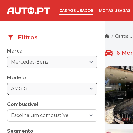
CARROS USADOS
MOTAS USADAS
Carros 
Filtros
/
Marca
6
Mer
Mercedes-Benz
Modelo
AMG GT
Combustível
Segmento