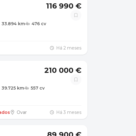
116 990 €
33.894 km
476 cv
Há 2 meses
210 000 €
39.725 km
557 cv
ados
Ovar
Há 3 meses
89 900 €