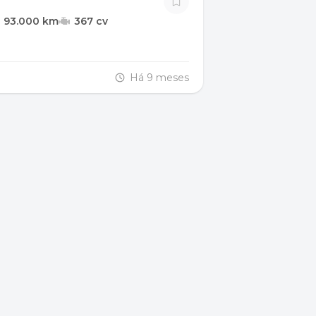
93.000 km
367 cv
Há 9 meses