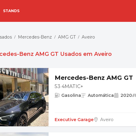
STANDS
Usados
Mercedes-Benz
AMG GT
Aveiro
/
/
/
cedes-Benz AMG GT Usados em Aveiro
Mercedes-Benz AMG GT
53 4MATIC+
Gasolina
Automática
2020
Executive Garage
Aveiro