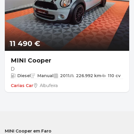
11 490 €
MINI Cooper
D
Diesel
Manual
2011
226.992 km
110 cv
Carias Car
Albufeira
MINI Cooper em Faro