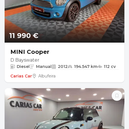
11 990 €
MINI Cooper
D Bayswater
Diesel
Manual
2012
194.547 km
112 cv
Carias Car
Albufeira