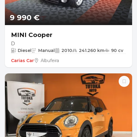
9 990 €
MINI Cooper
D
Diesel
Manual
2010
241.260 km
90 cv
Carias Car
Albufeira