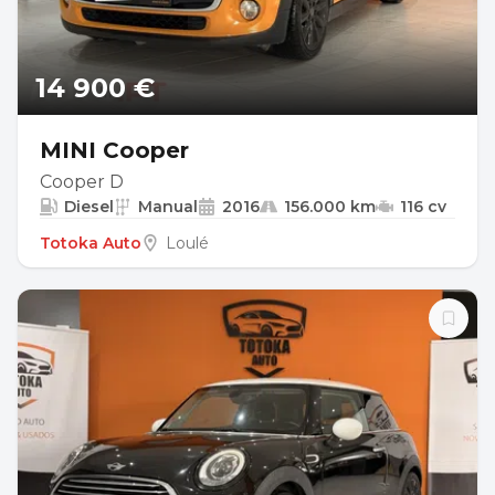
14 900 €
MINI Cooper
Cooper D
Diesel
Manual
2016
156.000 km
116 cv
Totoka Auto
Loulé