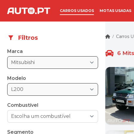
CARROS USADOS
MOTAS USADAS
Carros 
Filtros
/
Marca
6
Mit
Mitsubishi
Modelo
L200
Combustível
Segmento