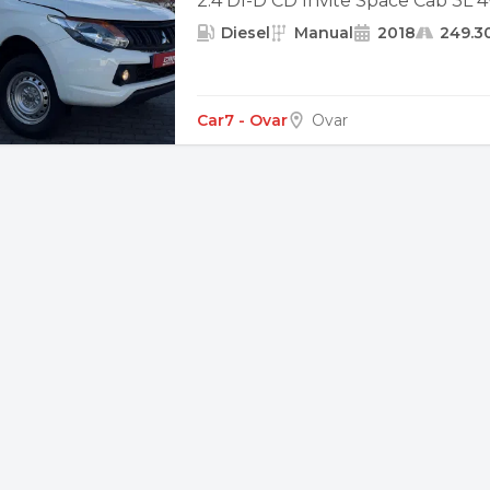
2.4 DI-D CD Invite Space Cab 3L
Diesel
Manual
2018
249.3
Car7 - Ovar
Ovar