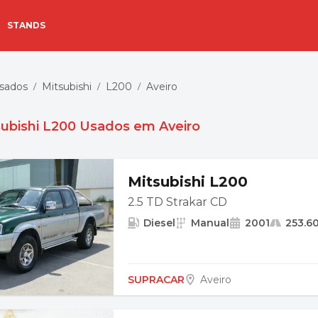
STANDS
Usados
Mitsubishi
L200
Aveiro
/
/
/
subishi L200 Usados em Aveiro
Mitsubishi L200
2.5 TD Strakar CD
Diesel
Manual
2001
253.6
SUPRACAR
Aveiro