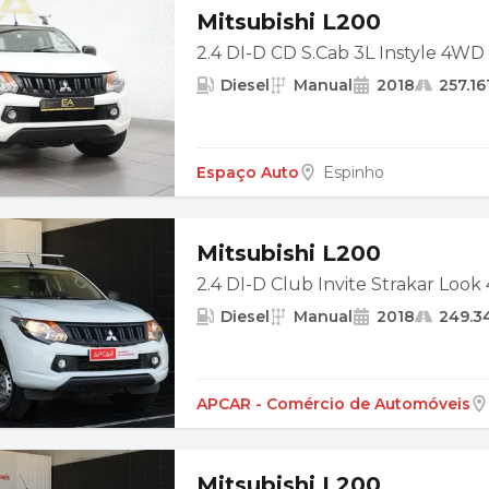
Mitsubishi L200
2.4 DI-D CD S.Cab 3L Instyle 4WD
Diesel
Manual
2018
257.16
Espaço Auto
Espinho
Mitsubishi L200
2.4 DI-D Club Invite Strakar Loo
Diesel
Manual
2018
249.3
APCAR - Comércio de Automóveis
Mitsubishi L200