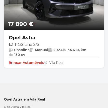
17 890 €
Opel Astra
1.2 T GS Line S/S
Gasolina
Manual
2023
34.424 km
130 cv
Brincar Automóveis
Vila Real
Opel Astra em Vila Real
Opel Astra Vila Real