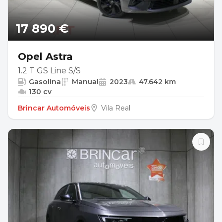
17 890 €
Opel Astra
1.2 T GS Line S/S
Gasolina
Manual
2023
47.642 km
130 cv
Brincar Automóveis
Vila Real