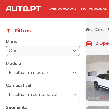
CARROS USADOS
MOTAS USADAS
Carros 
Filtros
/
Marca
2
Ope
Opel
Modelo
Combustível
Segmento