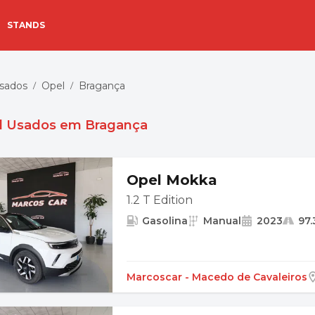
STANDS
Usados
Opel
Bragança
/
/
l Usados em Bragança
Opel Mokka
1.2 T Edition
Gasolina
Manual
2023
97
Marcoscar - Macedo de Cavaleiros