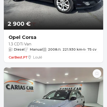
2 900 €
Opel Corsa
1.3 CDTi Van
Diesel
Manual
2008
221.930 km
75 cv
CarBest.PT
Loulé