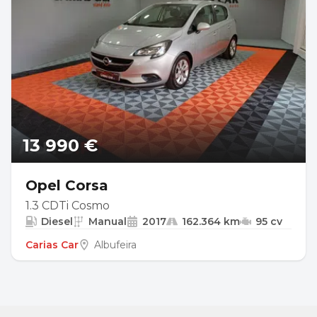
13 990 €
Opel Corsa
1.3 CDTi Cosmo
Diesel
Manual
2017
162.364 km
95 cv
Carias Car
Albufeira