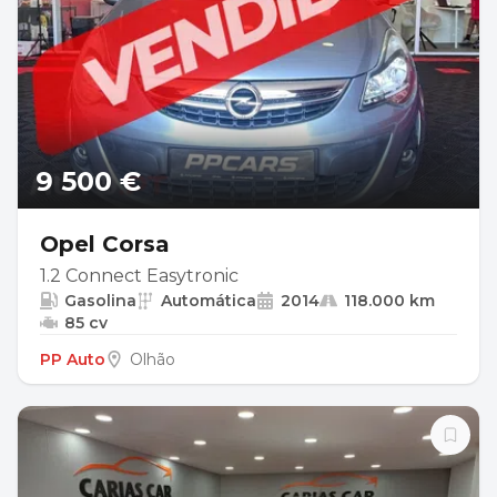
9 500 €
Opel Corsa
1.2 Connect Easytronic
Gasolina
Automática
2014
118.000 km
85 cv
PP Auto
Olhão