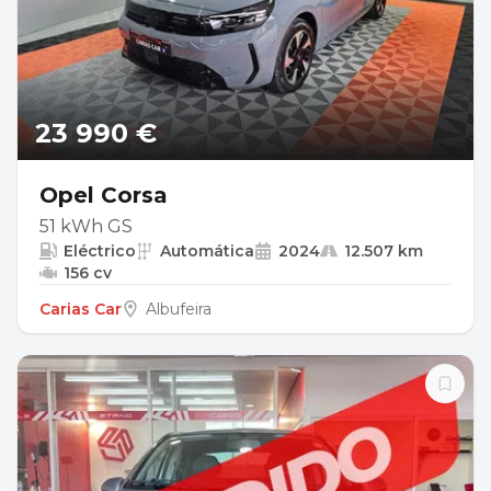
23 990 €
Opel Corsa
51 kWh GS
Eléctrico
Automática
2024
12.507 km
156 cv
Carias Car
Albufeira