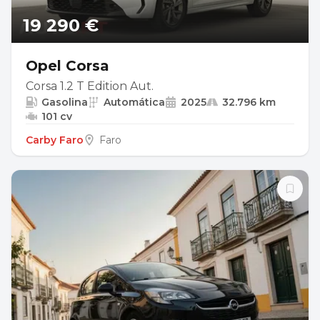
19 290 €
Opel Corsa
Corsa 1.2 T Edition Aut.
Gasolina
Automática
2025
32.796 km
101 cv
Carby Faro
Faro