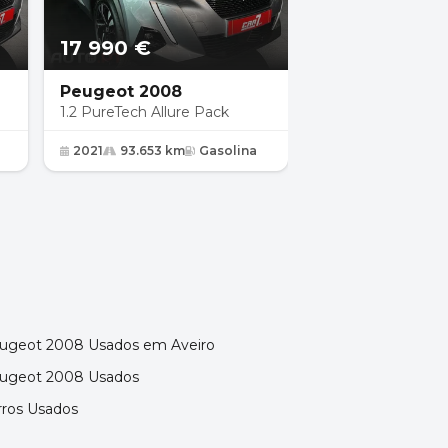
17 990 €
29 990 €
Peugeot 2008
Peugeot 3008
1.2 PureTech Allure Pack
1.2 Hybrid Allure 
2021
93.653 km
Gasolina
2024
19.741 km
ugeot 2008 Usados em Aveiro
ugeot 2008 Usados
rros Usados