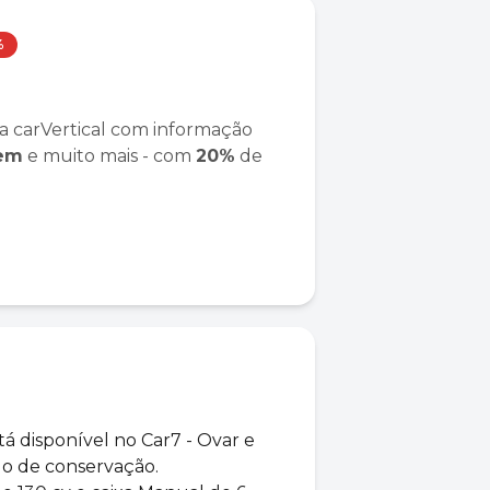
%
a carVertical com informação
gem
e muito mais - com
20%
de
á disponível no Car7 - Ovar e
do de conservação.