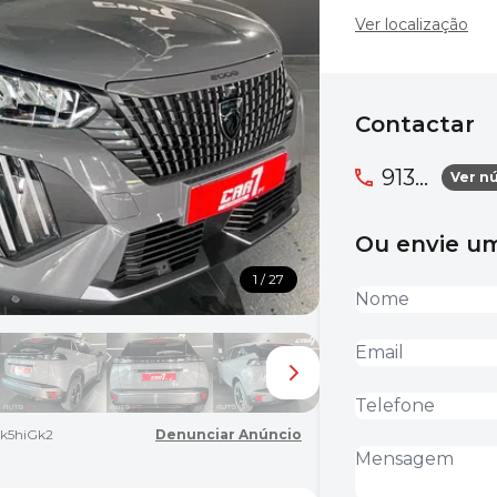
Ver localização
Contactar
913...
Ver n
Ou envie 
1 / 27
k5hiGk2
Denunciar Anúncio