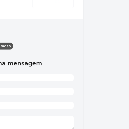
úmero
uma mensagem