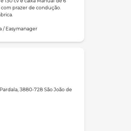
e 130 cv e caixa Manual de 6
ia com prazer de condução.
brica.
a / Easymanager
 Pardala, 3880-728 São João de