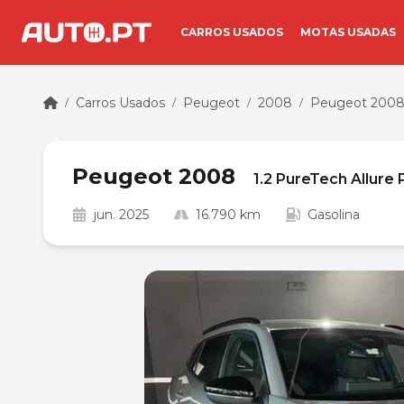
CARROS USADOS
MOTAS USADAS
Carros Usados
Peugeot
2008
Peugeot 2008 
/
/
/
/
Peugeot 2008
1.2 PureTech Allure
jun. 2025
16.790 km
Gasolina