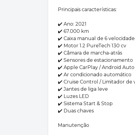
Principais características:
✔️ Ano: 2021
✔️ 67.000 km
✔️ Caixa manual de 6 velocidade
✔️ Motor 1.2 PureTech 130 cv
✔️ Câmara de marcha-atrás
✔️ Sensores de estacionamento
✔️ Apple CarPlay / Android Auto
✔️ Ar condicionado automático
✔️ Cruise Control / Limitador de
✔️ Jantes de liga leve
✔️ Luzes LED
✔️ Sistema Start & Stop
✔️ Duas chaves
Manutenção