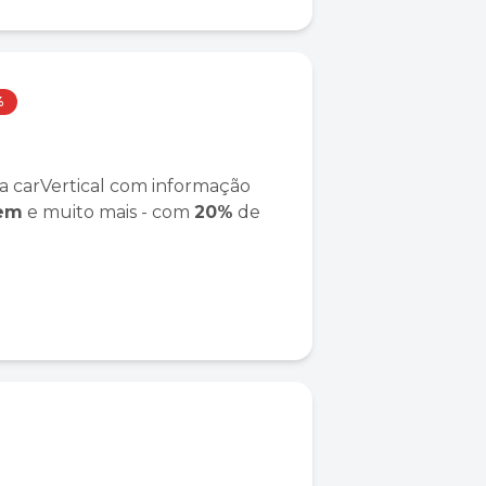
%
a carVertical com informação
gem
e muito mais - com
20%
de