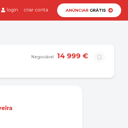
login
criar conta
ANÚNCIAR
GRÁTIS
14 999 €
Negociável
veira
a