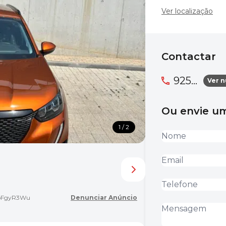
Ver localização
Contactar
925...
Ver 
Ou envie 
1 / 2
FgyR3Wu
Denunciar Anúncio