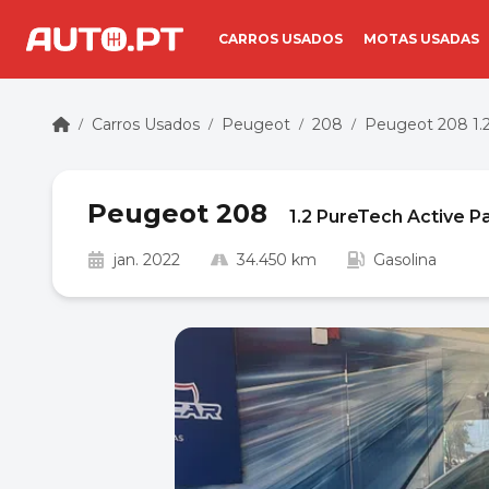
CARROS USADOS
MOTAS USADAS
Carros Usados
Peugeot
208
Peugeot 208 1.2
/
/
/
/
Peugeot 208
1.2 PureTech Active P
jan. 2022
34.450 km
Gasolina