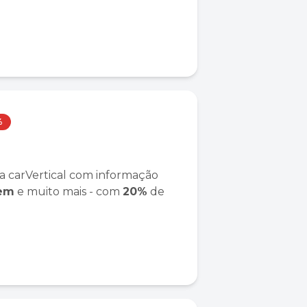
%
a carVertical com informação
gem
e muito mais - com
20%
de