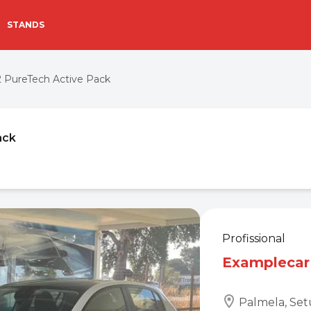
STANDS
 PureTech Active Pack
ack
Profissional
Examplecar
Palmela, Set