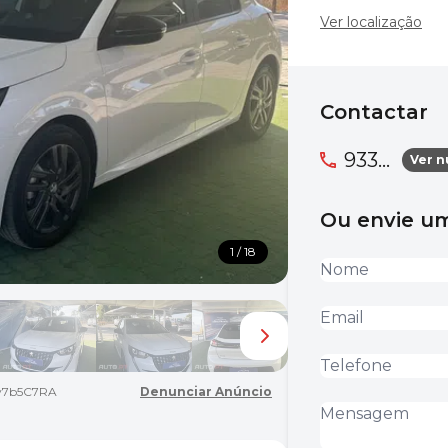
Ver localização
Contactar
933...
Ver 
Ou envie 
1 / 18
v7b5C7RA
Denunciar Anúncio