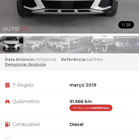
1 / 25
Data Anúncio:
01/06/2026
Referência:
bd7R1Ktt
Denunciar Anúncio
1º Registo
março 2019
Quilómetros
91.666 km
Verificar com
Combustível
Diesel