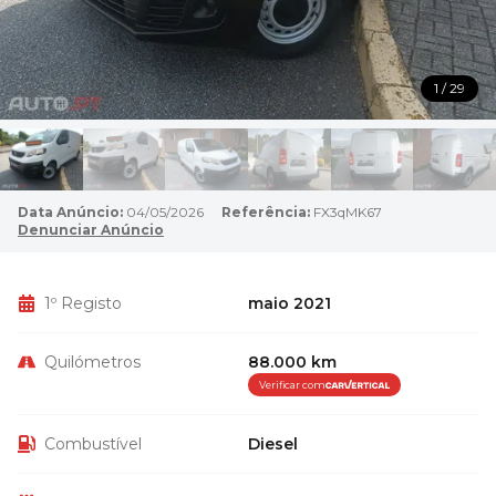
1 / 29
Data Anúncio:
04/05/2026
Referência:
FX3qMK67
Denunciar Anúncio
1º Registo
maio 2021
Quilómetros
88.000 km
Verificar com
Combustível
Diesel