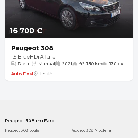
16 700 €
Peugeot 308
1.5 BlueHDi Allure
Diesel
Manual
2021
92.350 km
130 cv
Auto Deal
Loulé
Peugeot 308 em Faro
Peugeot 308 Loulé
Peugeot 308 Albufeira