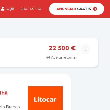
login
criar conta
ANÚNCIAR
GRÁTIS
22 500 €
Aceita retoma
lhã
telo Branco