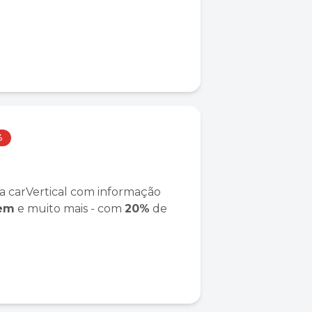
%
a carVertical com informação
gem
e muito mais - com
20%
de