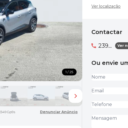
Ver localização
Contactar
239...
Ver 
Ou envie 
1 / 25
549Gp9s
Denunciar Anúncio