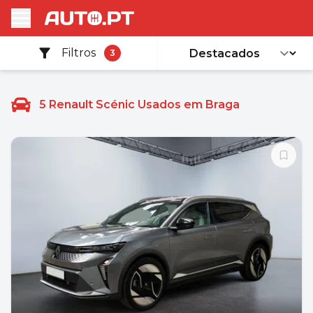
Filtros
3
5
Renault Scénic Usados em Braga