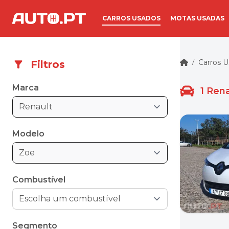
CARROS USADOS
MOTAS USADAS
Carros 
Filtros
/
Marca
1
Rena
Renault
Modelo
Zoe
Combustível
Segmento