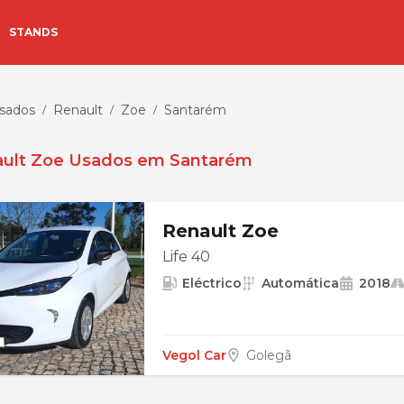
STANDS
Usados
Renault
Zoe
Santarém
/
/
/
ult Zoe Usados em Santarém
Renault Zoe
Life 40
Eléctrico
Automática
2018
Vegol Car
Golegã