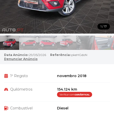
1 / 17
Data Anúncio:
29/05/2026
Referência:
pkeHGdoN
Denunciar Anúncio
1º Registo
novembro 2018
Quilómetros
154.124 km
Verificar com
Combustível
Diesel