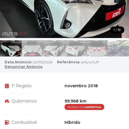
1 / 18
Data Anúncio:
22/03/2026
Referência:
ar9ywCUP
Denunciar Anúncio
1º Registo
novembro 2018
Quilómetros
99.968 km
Verificar com
Combustível
Híbrido