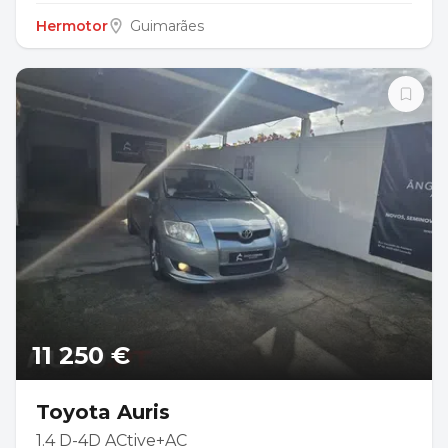
Hermotor
Guimarães
11 250 €
Toyota Auris
1.4 D-4D ACtive+AC