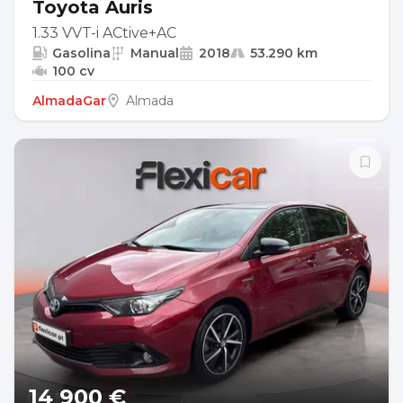
Toyota Auris
1.33 VVT-i ACtive+AC
Gasolina
Manual
2018
53.290 km
100 cv
AlmadaGar
Almada
14 900 €