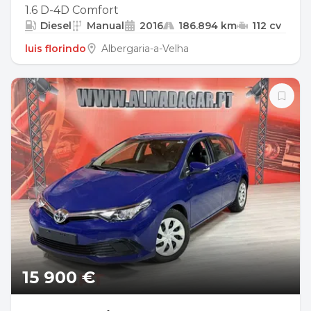
1.6 D-4D Comfort
Diesel
Manual
2016
186.894 km
112 cv
luis florindo
Albergaria-a-Velha
15 900 €