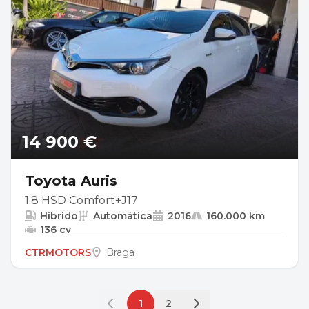
14 900 €
Toyota Auris
1.8 HSD Comfort+J17
Híbrido
Automática
2016
160.000 km
136 cv
CTRMOTORS
Braga
1
2