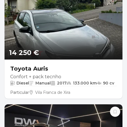
14 250 €
Toyota Auris
Confort + pack tecnho
Diesel
Manual
2017
133.000 km
90 cv
Particular
Vila Franca de Xira