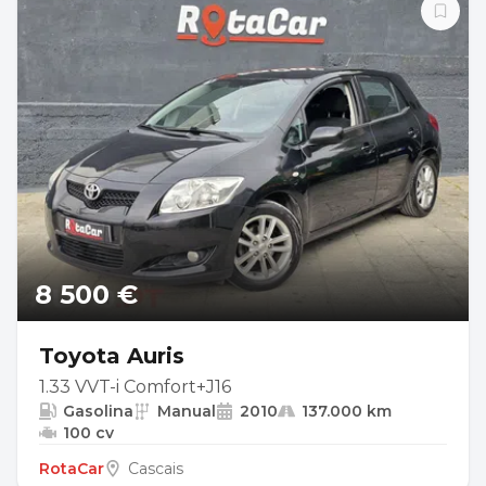
8 500 €
Toyota Auris
1.33 VVT-i Comfort+J16
Gasolina
Manual
2010
137.000 km
100 cv
RotaCar
Cascais