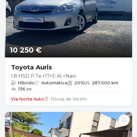
10 250 €
Toyota Auris
1.8 HSD P.Te.+17+E.Al.+Navi
Híbrido
Automática
2010
287.000 km
136 cv
Via Norte Auto
Póvoa de Varzim