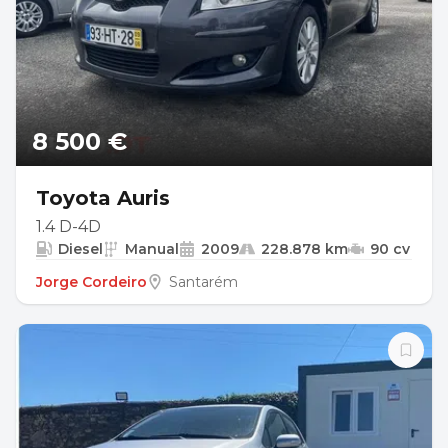
8 500 €
Toyota Auris
1.4 D-4D
Diesel
Manual
2009
228.878 km
90 cv
Jorge Cordeiro
Santarém