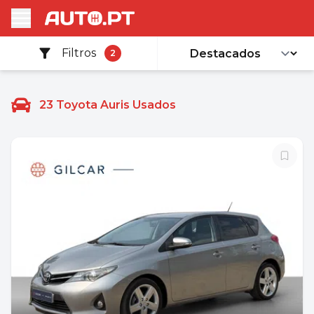
Filtros
2
23
Toyota Auris Usados