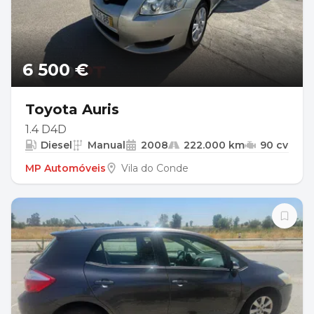
6 500 €
Toyota Auris
1.4 D4D
Diesel
Manual
2008
222.000 km
90 cv
MP Automóveis
Vila do Conde