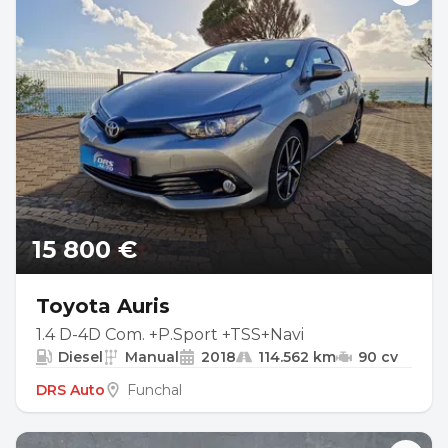
15 800 €
Toyota Auris
1.4 D-4D Com. +P.Sport +TSS+Navi
Diesel
Manual
2018
114.562 km
90 cv
DRS Auto
Funchal