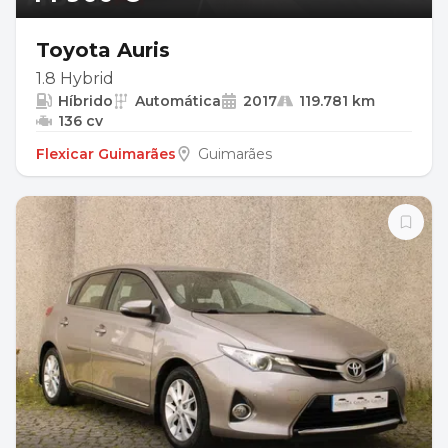
Toyota Auris
1.8 Hybrid
Híbrido
Automática
2017
119.781 km
136 cv
Flexicar Guimarães
Guimarães