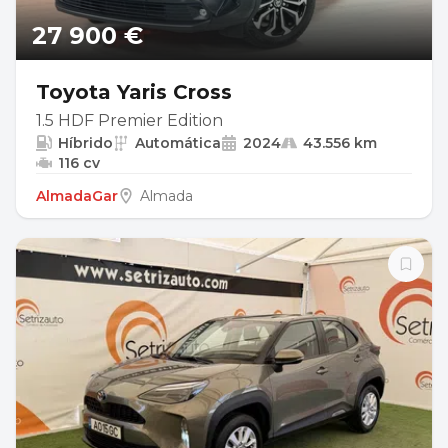
27 900 €
Toyota Yaris Cross
1.5 HDF Premier Edition
Híbrido
Automática
2024
43.556 km
116 cv
AlmadaGar
Almada