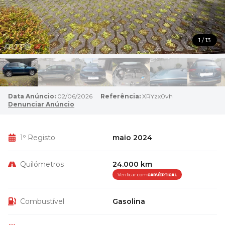
1 / 13
Data Anúncio:
02/06/2026
Referência:
XRYzx0vh
Denunciar Anúncio
1º Registo
maio 2024
Quilómetros
24.000 km
Verificar com
Combustível
Gasolina