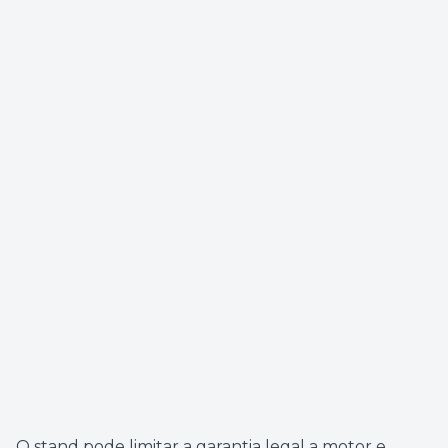
O stand pode limitar a garantia legal a motor e