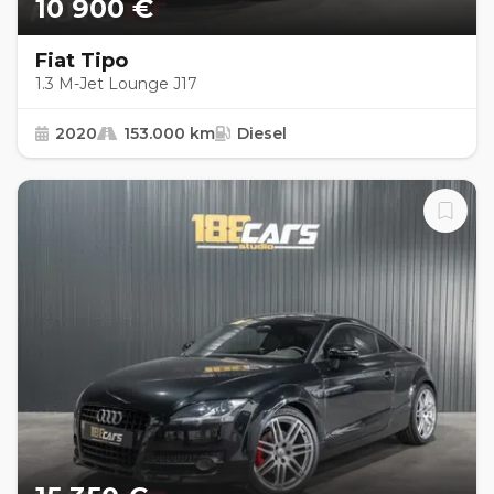
10 900 €
Fiat Tipo
1.3 M-Jet Lounge J17
2020
153.000 km
Diesel