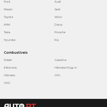
Ford
Audi
Nissan
Seat
Toyota
Volvo
MINI
Dacia
Tesla
Porsche
Hyundai
Kia
Combustíveis
Diesel
Gasolina
Eléctricos
Híbridos Plug-in
Híbridos
GPL
GNC