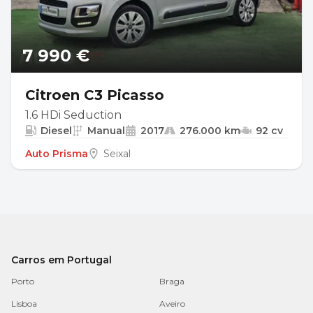
7 990 €
Citroen C3 Picasso
1.6 HDi Seduction
Diesel
Manual
2017
276.000 km
92 cv
Auto Prisma
Seixal
Carros em Portugal
Porto
Braga
Lisboa
Aveiro