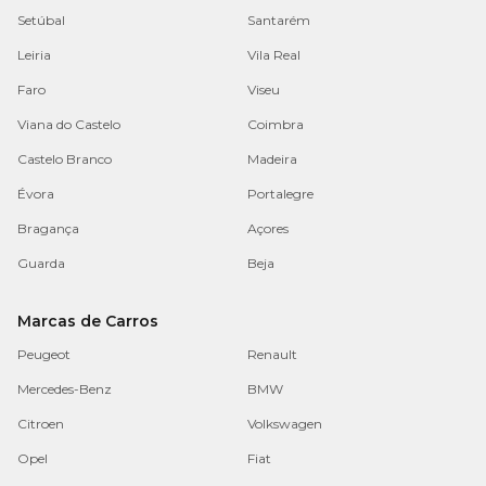
Setúbal
Santarém
Leiria
Vila Real
Faro
Viseu
Viana do Castelo
Coimbra
Castelo Branco
Madeira
Évora
Portalegre
Bragança
Açores
Guarda
Beja
Marcas de Carros
Peugeot
Renault
Mercedes-Benz
BMW
Citroen
Volkswagen
Opel
Fiat