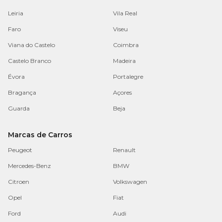
Leiria
Vila Real
Faro
Viseu
Viana do Castelo
Coimbra
Castelo Branco
Madeira
Évora
Portalegre
Bragança
Açores
Guarda
Beja
Marcas de Carros
Peugeot
Renault
Mercedes-Benz
BMW
Citroen
Volkswagen
Opel
Fiat
Ford
Audi