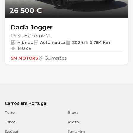
26 500 €
Dacia Jogger
1.6 SL Extreme 7L
Híbrido
Automática
2024
5.784 km
140 cv
SM MOTORS
Guimarães
Carros em Portugal
Porto
Braga
Lisboa
Aveiro
Setúbal
Santarém