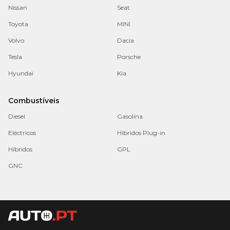
Nissan
Seat
Toyota
MINI
Volvo
Dacia
Tesla
Porsche
Hyundai
Kia
Combustíveis
Diesel
Gasolina
Eléctricos
Híbridos Plug-in
Híbridos
GPL
GNC