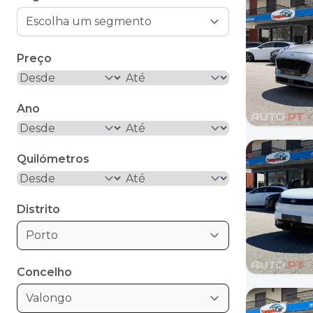
Preço
Ano
Quilómetros
Distrito
Porto
Concelho
Valongo