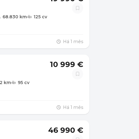
68.830 km
125 cv
Há 1 mês
10 999 €
02 km
95 cv
Há 1 mês
46 990 €