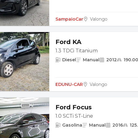
SampaioCar
Valongo
Ford KA
1.3 TDCi Titanium
Diesel
Manual
2012
190.0
EDUNU-CAR
Valongo
Ford Focus
1.0 SCTi ST-Line
Gasolina
Manual
2016
125