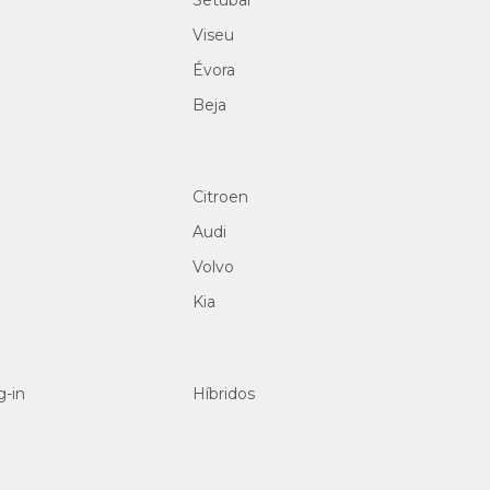
Setúbal
Viseu
Évora
Beja
Citroen
Audi
Volvo
Kia
g-in
Híbridos