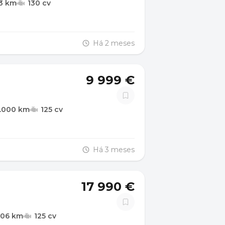
3 km
130 cv
Há 2 meses
9 999 €
.000 km
125 cv
Há 3 meses
17 990 €
106 km
125 cv