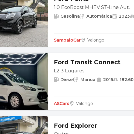
1.0 EcoBoost MHEV ST-Line Aut.
Gasolina
Automática
2023
SampaioCar
Valongo
Ford Transit Connect
L2 3 Lugares
Diesel
Manual
2015
182.6
ASCars
Valongo
Ford Explorer