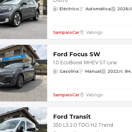
Outro
Eléctrico
Automática
2026
SampaioCar
Valongo
Ford Focus SW
1.0 EcoBoost MHEV ST-Line
Gasolina
Manual
2022
84
SampaioCar
Valongo
Ford Transit
350 L3 2.0 TDCi H2 Trend