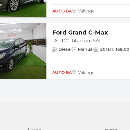
AUTO BA
Valongo
Ford Grand C-Max
1.6 TDCi Titanium S/S
Diesel
Manual
2011
168.0
AUTO BA
Valongo