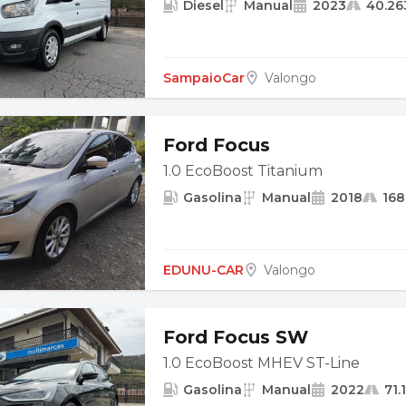
Diesel
Manual
2023
40.26
SampaioCar
Valongo
Ford Focus
1.0 EcoBoost Titanium
Gasolina
Manual
2018
168
EDUNU-CAR
Valongo
Ford Focus SW
1.0 EcoBoost MHEV ST-Line
Gasolina
Manual
2022
71.