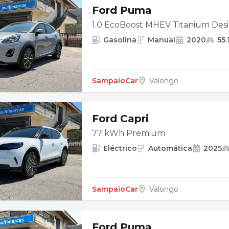
Ford Puma
1.0 EcoBoost MHEV Titanium Des
Gasolina
Manual
2020
55.
SampaioCar
Valongo
Ford Capri
77 kWh Premium
Eléctrico
Automática
2025
SampaioCar
Valongo
Ford Puma