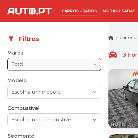
CARROS USADOS
MOTAS USADAS
Carros 
Filtros
/
Marca
13
For
Ford
Modelo
Combustível
Segmento