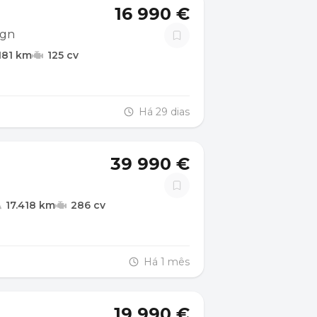
16 990 €
ign
181 km
125 cv
Há 29 dias
39 990 €
17.418 km
286 cv
Há 1 mês
19 990 €