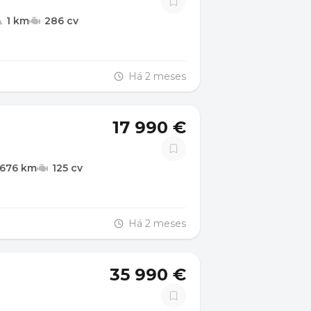
1 km
286 cv
Há 2 meses
17 990 €
.676 km
125 cv
Há 2 meses
35 990 €