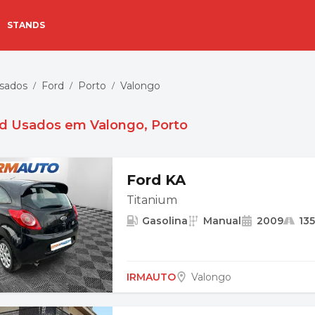
STANDS
Usados
Ford
Porto
Valongo
/
/
/
d Usados em Valongo, Porto
Ford KA
Titanium
Gasolina
Manual
2009
13
IRMAUTO
Valongo