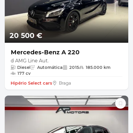
20 500 €
Mercedes-Benz A 220
d AMG Line Aut.
Diesel
Automática
2015
185.000 km
177 cv
Hipério Select cars
Braga